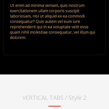
Ut enim ad minima veniam, quis nostrum
exercitationem ullam corporis suscipit
laboriosam, nisi ut aliquid ex ea commodi
consequatur? Quis autem vel eum iure
reprehenderit qui in ea voluptate velit esse
quam nihil molestiae consequatur, vel illum qui
dolorem.
VERTICAL TABS / Style 2