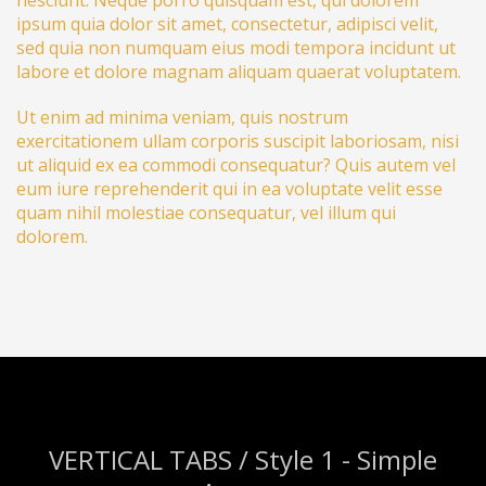
nesciunt. Neque porro quisquam est, qui dolorem
ipsum quia dolor sit amet, consectetur, adipisci velit,
sed quia non numquam eius modi tempora incidunt ut
labore et dolore magnam aliquam quaerat voluptatem.
Ut enim ad minima veniam, quis nostrum
exercitationem ullam corporis suscipit laboriosam, nisi
ut aliquid ex ea commodi consequatur? Quis autem vel
eum iure reprehenderit qui in ea voluptate velit esse
quam nihil molestiae consequatur, vel illum qui
dolorem.
VERTICAL TABS / Style 1 - Simple